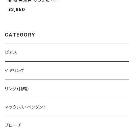
鉱物 天然石 シンプル 仕事
オフィス 通勤 小さい アク
¥2,650
セサリー パワーストーン (N
o.2353)
CATEGORY
ピアス
イヤリング
リング（指輪）
ネックレス・ペンダント
ブローチ