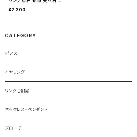
リング 原石 鉱物 天然石 金
属アレルギー対応 ハンドメ
¥2,300
イド アクセサリー パワース
トーン (No.2520)
CATEGORY
ピアス
イヤリング
リング（指輪）
ネックレス・ペンダント
ブローチ