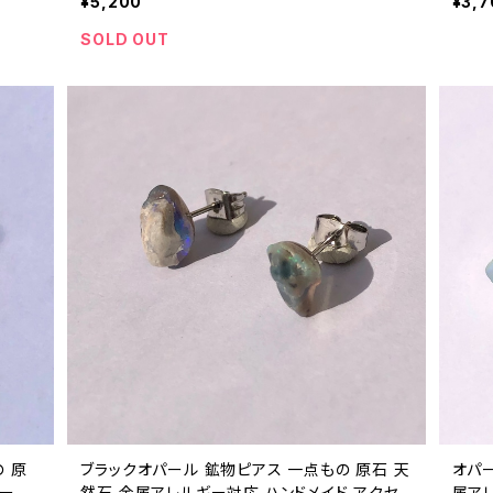
¥5,200
¥3,7
SOLD OUT
 原
ブラックオパール 鉱物ピアス 一点もの 原石 天
オパー
ワース
然石 金属アレルギー対応 ハンドメイド アクセ
属ア