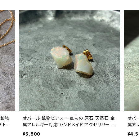
 鉱物
オパール 鉱物ピアス 一点もの 原石 天然石 金
オパー
ストー
属アレルギー対応 ハンドメイド アクセサリー パ
属ア
ワーストーン (No.2845)
ワース
¥5,800
¥4,