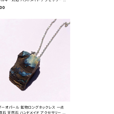
トーン (No.2635)
400
ダーオパール 鉱物ロングネックレス 一点
原石 天然石 ハンドメイド アクセサリー パ