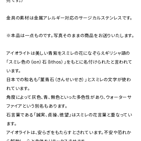
売です。）
金具の素材は金属アレルギー対応のサージカルステンレスです。
※本品は一点ものです。写真そのままの商品をお送りいたします。
アイオライトは美しい青紫をスミレの花になぞらえギリシャ語の
「スミレ色の（ion）石（lithos）」をもとに名付けられたと言われて
います。
日本での和名も「菫青石（きんせいせき）」とスミレの文字が使わ
れています。
角度によって灰色、青、無色といった多色性があり、ウォーターサ
ファイアという別名もあります。
石言葉である「誠実、貞操、徳望」はスミレの花言葉と重なってい
ます。
アイオライトは、安らぎをもたらすとされています。不安や恐れか