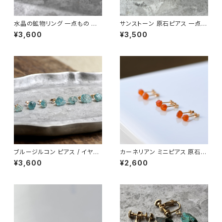
水晶の鉱物リング 一点もの 原
サンストーン 原石ピアス 一点も
石 指輪 フリーサイズ 天然石 ハ
の 鉱物 天然石 金属アレルギー
¥3,600
¥3,500
ンドメイド アクセサリー パワー
対応 ハンドメイド アクセサリー
ストーン (No.2858)
パワーストーン (No.2841)
ブルージルコン ピアス / イヤリ
カーネリアン ミニピアス 原石
ング アレルギー対応 アレルギー
鉱物 天然石 シンプル 仕事 オフ
¥3,600
¥2,600
対応 原石 鉱物 パワーストーン
ィス 通勤 小さい アクセサリー
(No.2141)
パワーストーン (No.2637)