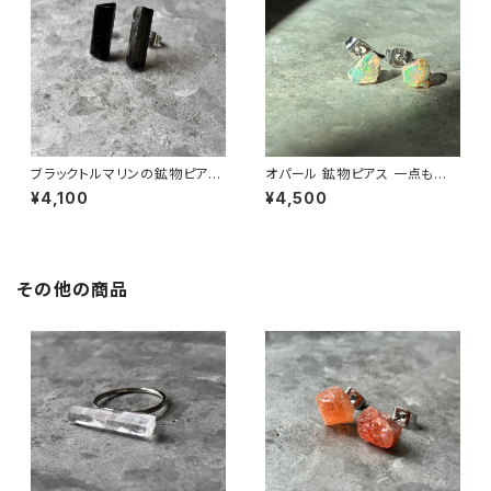
ブラックトルマリンの鉱物ピアス
オパール 鉱物ピアス 一点もの
一点もの 原石 天然石 金属アレ
原石 天然石 金属アレルギー対
¥4,100
¥4,500
ルギー対応 ハンドメイド アクセ
応 ハンドメイド アクセサリー パ
サリー パワーストーン (No.285
ワーストーン (No.2825)
6)
その他の商品