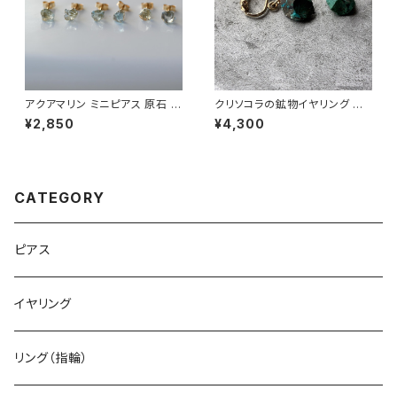
アクアマリン ミニピアス 原石 鉱
クリソコラの鉱物イヤリング 一
物 天然石 シンプル 仕事 オフィ
点もの 原石 天然石 ハンドメイ
¥2,850
¥4,300
ス 通勤 小さい アクセサリー パ
ド アクセサリー パワーストーン
ワーストーン (No.2362)
(No.2864)
CATEGORY
ピアス
イヤリング
リング（指輪）