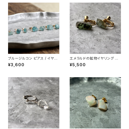
ブルージルコン ピアス / イヤリ
エメラルドの鉱物イヤリング 一
ング アレルギー対応 アレルギー
点もの 原石 天然石 ハンドメイ
¥3,600
¥5,500
対応 原石 鉱物 パワーストーン
ド アクセサリー パワーストーン
(No.2141)
(No.2861)