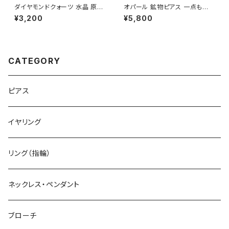
ダイヤモンドクォーツ 水晶 原石
オパール 鉱物ピアス 一点もの
イヤーカフ 一点もの 鉱物 天然
原石 天然石 金属アレルギー対
¥3,200
¥5,800
石 ハンドメイド アクセサリー パ
応 ハンドメイド アクセサリー パ
ワーストーン (No.2881)
ワーストーン (No.2845)
CATEGORY
ピアス
イヤリング
リング（指輪）
ネックレス・ペンダント
ブローチ