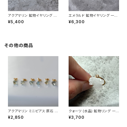
アクアマリン 鉱物イヤリング 一
エメラルド 鉱物イヤリング 一点
点もの 原石 天然石 ハンドメイ
もの 原石 天然石 ハンドメイド
¥5,400
¥6,300
ド アクセサリー パワーストーン
アクセサリー パワーストーン (N
(No.2817)
o.2801)
その他の商品
アクアマリン ミニピアス 原石 鉱
クォーツ (水晶) 鉱物リング 一
物 天然石 シンプル 仕事 オフィ
点もの 指輪 フリーサイズ 原石
¥2,850
¥3,700
ス 通勤 小さい アクセサリー パ
天然石 ハンドメイド アクセサリ
ワーストーン (No.2362)
ー パワーストーン (No.2846)