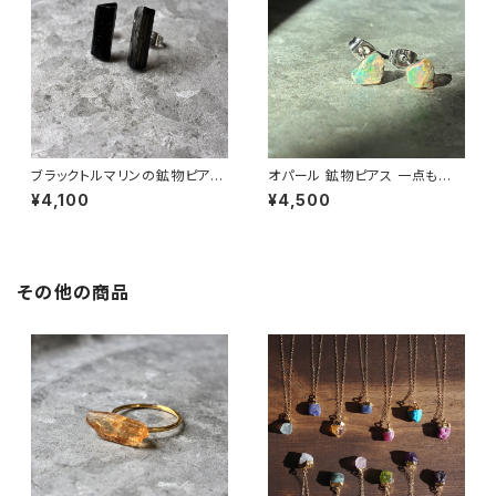
ブラックトルマリンの鉱物ピアス
オパール 鉱物ピアス 一点もの
一点もの 原石 天然石 金属アレ
原石 天然石 金属アレルギー対
¥4,100
¥4,500
ルギー対応 ハンドメイド アクセ
応 ハンドメイド アクセサリー パ
サリー パワーストーン (No.285
ワーストーン (No.2825)
6)
その他の商品