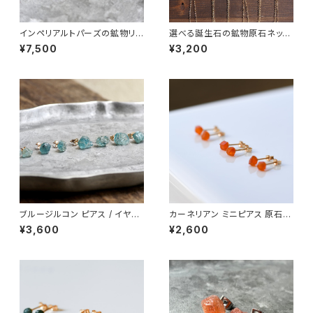
インペリアルトパーズの鉱物リン
選べる誕生石の鉱物原石ネック
グ 一点もの 原石 指輪 フリーサ
レス 天然石
¥7,500
¥3,200
イズ 天然石 ハンドメイド アクセ
サリー パワーストーン (No.285
4)
ブルージルコン ピアス / イヤリ
カーネリアン ミニピアス 原石
ング アレルギー対応 アレルギー
鉱物 天然石 シンプル 仕事 オフ
¥3,600
¥2,600
対応 原石 鉱物 パワーストーン
ィス 通勤 小さい アクセサリー
(No.2141)
パワーストーン (No.2637)