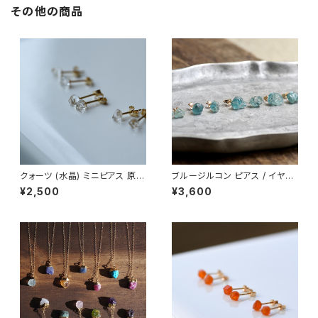
その他の商品
クォーツ (水晶) ミニピアス 原石
ブルージルコン ピアス / イヤリ
鉱物 天然石 シンプル 仕事 オフ
ング アレルギー対応 アレルギー
¥2,500
¥3,600
ィス 通勤 小さい アクセサリー
対応 原石 鉱物 パワーストーン
パワーストーン (No.2354)
(No.2141)