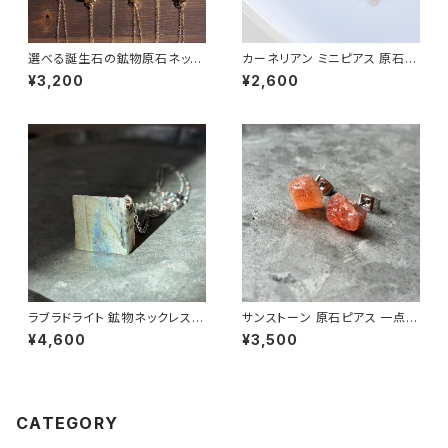
選べる誕生石の鉱物原石ネック
カーネリアン ミニピアス 原石
レス 天然石
鉱物 天然石 シンプル 仕事 オフ
¥3,200
¥2,600
ィス 通勤 小さい アクセサリー
パワーストーン (No.2637)
ラブラドライト 鉱物ネックレス
サンストーン 原石ピアス 一点も
一点もの 原石 天然石 ハンドメ
の 鉱物 天然石 金属アレルギー
¥4,600
¥3,500
イド アクセサリー パワーストー
対応 ハンドメイド アクセサリー
ン (No.2829)
パワーストーン (No.2841)
CATEGORY