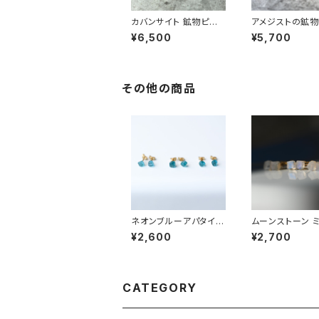
カバンサイト 鉱物ピア
アメジストの鉱物
ス 一点もの 原石 天然
一点もの 原石 
¥6,500
¥5,700
石 金属アレルギー対応
金属アレルギー対
ハンドメイド アクセサリ
ンドメイド アク
ー パワーストーン (No.
パワーストーン (N
2847)
68)
その他の商品
ネオンブルーアパタイト
ムーンストーン 
ミニピアス 原石 鉱物
ス 原石 鉱物 天
¥2,600
¥2,700
天然石 シンプル 仕事
ンプル 仕事 オフ
オフィス 通勤 小さい ア
勤 小さい アク
クセサリー パワースト
パワーストーン (N
ーン (No.2373)
63)
CATEGORY