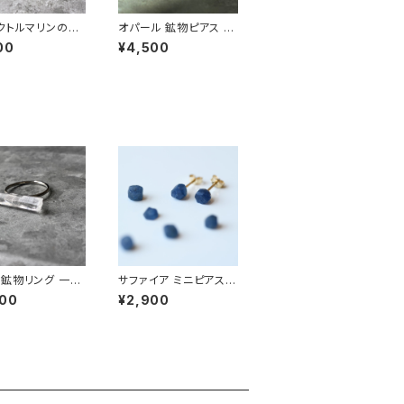
クトルマリンの鉱
オパール 鉱物ピアス 一
ス 一点もの 原石
点もの 原石 天然石 金
00
¥4,500
 金属アレルギー
属アレルギー対応 ハン
ハンドメイド アク
ドメイド アクセサリー
ー パワーストー
パワーストーン (No.28
.2856)
25)
鉱物リング 一点
サファイア ミニピアス
原石 指輪 フリー
原石 鉱物 天然石 シン
600
¥2,900
 天然石 ハンドメ
プル 仕事 オフィス 通勤
アクセサリー パワ
小さい アクセサリー パ
ン (No.2858)
ワーストーン (No.235
7)