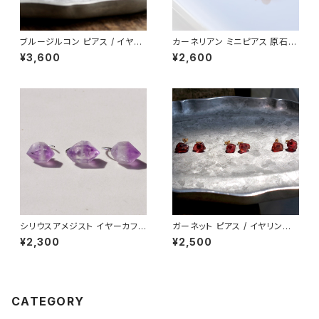
ブルージルコン ピアス / イヤリ
カーネリアン ミニピアス 原石
ング アレルギー対応 アレルギー
鉱物 天然石 シンプル 仕事 オフ
¥3,600
¥2,600
対応 原石 鉱物 パワーストーン
ィス 通勤 小さい アクセサリー
(No.2141)
パワーストーン (No.2637)
シリウスアメジスト イヤーカフ
ガーネット ピアス / イヤリング
原石 鉱物 天然石 パワーストー
アレルギー対応 原石 鉱物 天然
¥2,300
¥2,500
ン (No.2310)
石 パワーストーン (No.2128)
CATEGORY