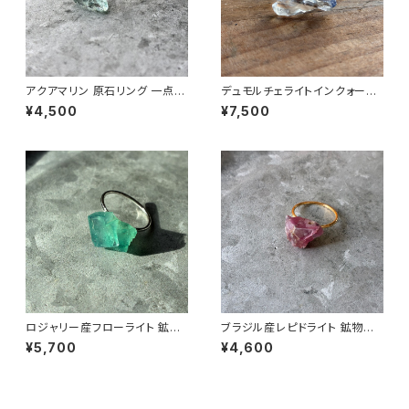
アクアマリン 原石リング 一点も
デュモルチェライトインクォーツ
の 指輪 フリーサイズ 鉱物 天然
鉱物リング 一点もの 原石 指輪
¥4,500
¥7,500
石 ハンドメイド アクセサリー パ
フリーサイズ 天然石 ハンドメイ
ワーストーン (No.2867)
ド アクセサリー パワーストーン
(No.2827)
ロジャリー産フローライト 鉱物
ブラジル産レピドライト 鉱物リ
リング 一点もの 原石 指輪 フリ
ング 一点もの 原石 指輪 フリー
¥5,700
¥4,600
ーサイズ 天然石 ハンドメイド
サイズ 天然石 ハンドメイド アク
アクセサリー パワーストーン (N
セサリー パワーストーン (No.2
o.2811)
812)