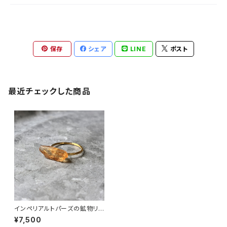
保存
シェア
LINE
ポスト
最近チェックした商品
インペリアルトパーズの鉱物リン
グ 一点もの 原石 指輪 フリーサ
¥7,500
イズ 天然石 ハンドメイド アクセ