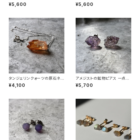
原石 一点もの 鉱物 天然石 パ
原石 一点もの 鉱物 天然石 パ
¥5,600
¥5,600
ワーストーン (No.2184)
ワーストーン (No.2185)
タンジェリンクォーツの原石ネッ
アメジストの鉱物ピアス 一点も
クレス 一点もの 鉱物 天然石 ハ
の 原石 天然石 金属アレルギー
¥4,100
¥5,700
ンドメイド アクセサリー パワー
対応 ハンドメイド アクセサリー
ストーン (No.2885)
パワーストーン (No.2568)