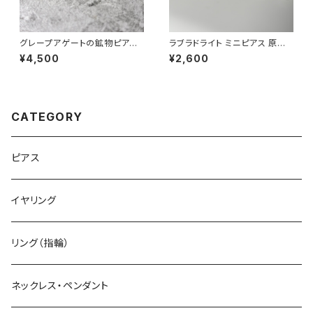
グレープアゲートの鉱物ピアス
ラブラドライト ミニピアス 原石
一点もの 原石 天然石 金属アレ
鉱物 天然石 シンプル 仕事 オフ
¥4,500
¥2,600
ルギー対応 ハンドメイド アクセ
ィス 通勤 小さい アクセサリー
サリー パワーストーン (No.28
パワーストーン (No.2364)
65)
CATEGORY
ピアス
イヤリング
リング（指輪）
ネックレス・ペンダント