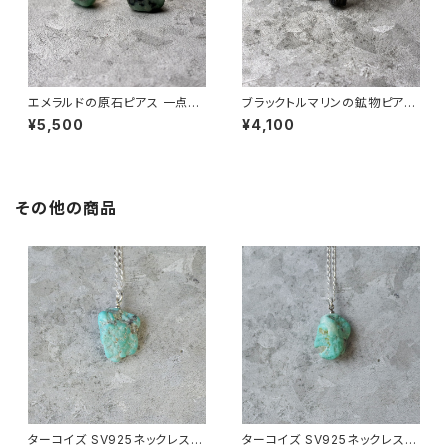
エメラルドの原石ピアス 一点も
ブラックトルマリンの鉱物ピアス
の 鉱物 天然石 金属アレルギー
一点もの 原石 天然石 金属アレ
¥5,500
¥4,100
対応 ハンドメイド アクセサリー
ルギー対応 ハンドメイド アクセ
パワーストーン (No.2860)
サリー パワーストーン (No.285
6)
その他の商品
ターコイズ SV925ネックレス
ターコイズ SV925ネックレス