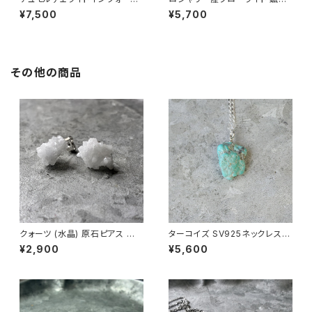
鉱物リング 一点もの 原石 指輪
リング 一点もの 原石 指輪 フリ
¥7,500
¥5,700
フリーサイズ 天然石 ハンドメイ
ーサイズ 天然石 ハンドメイド
ド アクセサリー パワーストーン
アクセサリー パワーストーン (N
(No.2827)
o.2811)
その他の商品
クォーツ (水晶) 原石ピアス 一
ターコイズ SV925ネックレス
点もの 鉱物 天然石 金属アレル
原石 一点もの 鉱物 天然石 パ
¥2,900
¥5,600
ギー対応 ハンドメイド アクセサ
ワーストーン (No.2184)
リー パワーストーン (No.286
3)