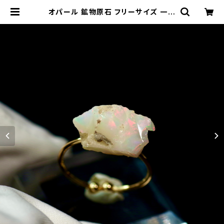
オパール 鉱物原石 フリーサイズ 一点
もの リング (指輪) 天然石 (No.124
9) | ジオ - 鉱物・原石のハンドメイド
天然石アクセサリー