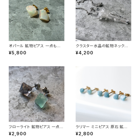
オパール 鉱物ピアス 一点もの
クラスター水晶の鉱物ネックレ
原石 天然石 金属アレルギー対
ス 一点もの 原石 天然石 ハンド
¥5,800
¥4,200
応 ハンドメイド アクセサリー パ
メイド アクセサリー パワースト
ワーストーン (No.2845)
ーン (No.2883)
フローライト 鉱物ピアス 一点も
ラリマー ミニピアス 原石 鉱物
の 原石 天然石 金属アレルギー
天然石 シンプル 仕事 オフィス
¥2,900
¥2,800
対応 ハンドメイド アクセサリー
通勤 小さい アクセサリー パワ