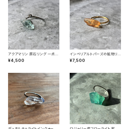
アクアマリン 原石リング 一点も
インペリアルトパーズの鉱物リン
の 指輪 フリーサイズ 鉱物 天然
グ 一点もの 原石 指輪 フリーサ
¥4,500
¥7,500
石 ハンドメイド アクセサリー パ
イズ 天然石 ハンドメイド アクセ
ワーストーン (No.2867)
サリー パワーストーン (No.285
4)
デュモルチェライトインクォーツ
ロジャリー産フローライト 鉱物