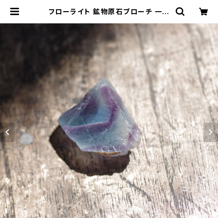
フローライト 鉱物原石ブローチ 一点
もの 天然石 ハンドメイド アクセサリ
ー パワーストーン (No.2084) | ジ
オ - 鉱物・原石のハンドメイド天然石
アクセサリー