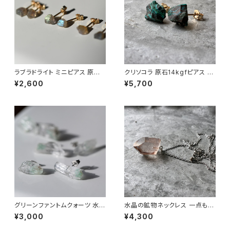
ラブラドライト ミニピアス 原石
クリソコラ 原石14kgfピアス 一
鉱物 天然石 シンプル 仕事 オフ
点もの 鉱物 天然石 ハンドメイ
¥2,600
¥5,700
ィス 通勤 小さい アクセサリー
ド アクセサリー パワーストーン
パワーストーン (No.2364)
(No.2872)
グリーンファントムクォーツ 水晶
水晶の鉱物ネックレス 一点もの
ピアス 原石 鉱物 天然石 アレル
原石 天然石 ハンドメイド アク
¥3,000
¥4,300
ギー対応 ハンドメイド アクセサ
セサリー パワーストーン (No.2
リー パワーストーン (No.233
884)