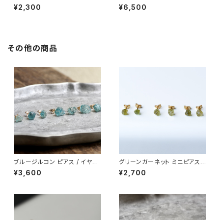
点もの 鉱物 天然石 ハンドメイ
の 原石 天然石 ハンドメイド ア
¥2,300
¥6,500
ド アクセサリー パワーストーン
クセサリー パワーストーン (No.
(No.2724)
2722)
その他の商品
ブルージルコン ピアス / イヤリ
グリーンガーネット ミニピアス
ング アレルギー対応 アレルギー
原石 鉱物 天然石 シンプル 仕事
¥3,600
¥2,700
対応 原石 鉱物 パワーストーン
オフィス 通勤 小さい アクセサリ
(No.2141)
ー パワーストーン (No.2372)