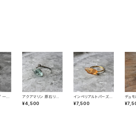
 一点
アクアマリン 原石リン
インペリアルトパーズの
デュモ
フリー
グ 一点もの 指輪 フリ
鉱物リング 一点もの 原
クォー
¥4,500
¥7,500
¥7,5
ハンドメ
ーサイズ 鉱物 天然石
石 指輪 フリーサイズ 天
点もの
 パワ
ハンドメイド アクセサリ
然石 ハンドメイド アク
ーサイ
858)
ー パワーストーン (No.
セサリー パワーストー
メイド
2867)
ン (No.2854)
ワースト
7)