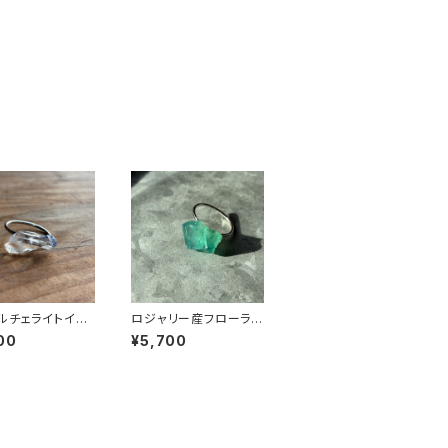
ルチェライトイン
ロジャリー産フローライ
ツ 鉱物リング 一
ト 鉱物リング 一点もの
00
¥5,700
 原石 指輪 フリ
原石 指輪 フリーサイズ
ズ 天然石 ハンド
天然石 ハンドメイド ア
 アクセサリー パ
クセサリー パワースト
ーン (No.282
ーン (No.2811)