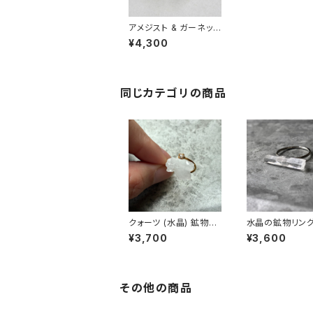
アメジスト & ガーネット
鉱物原石 フリーサイズ
¥4,300
リング 一点もの 天然石
パワーストーン (No.22
44)
同じカテゴリの商品
クォーツ (水晶) 鉱物リ
水晶の鉱物リング
ング 一点もの 指輪 フリ
もの 原石 指輪 
¥3,700
¥3,600
ーサイズ 原石 天然石
サイズ 天然石 
ハンドメイド アクセサリ
イド アクセサリー
ー パワーストーン (No.
ーストーン (No.2
2846)
その他の商品