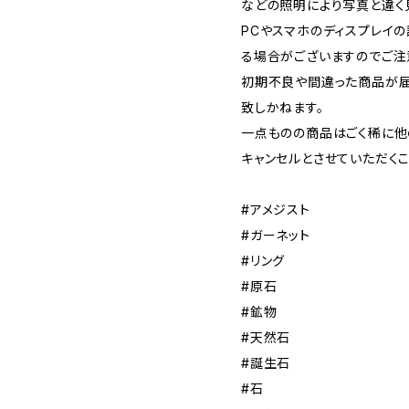
などの照明により写真と違く
PCやスマホのディスプレイ
る場合がございますのでご注
初期不良や間違った商品が届
致しかねます。
一点ものの商品はごく稀に他
キャンセルとさせていただく
#アメジスト
#ガーネット
#リング
#原石
#鉱物
#天然石
#誕生石
#石