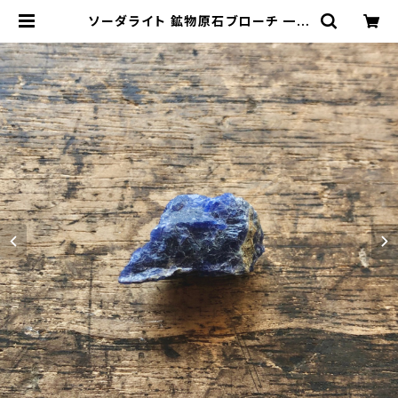
ソーダライト 鉱物原石ブローチ 一点
もの 天然石 パワーストーン (No.21
63) | ジオ - 鉱物・原石のハンドメイ
ド天然石アクセサリー