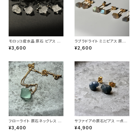
モロッコ産水晶 原石 ピアス イ
ラブラドライト ミニピアス 原石
ヤリング 鉱物 天然石 金属アレ
鉱物 天然石 シンプル 仕事 オフ
¥3,600
¥2,600
ルギー対応 ハンドメイド アクセ
ィス 通勤 小さい アクセサリー
サリー パワーストーン (No.291
パワーストーン (No.2364)
6)
フローライト 原石ネックレス 一
サファイアの原石ピアス 一点も
点もの 鉱物 天然石 ハンドメイ
の 鉱物 天然石 金属アレルギー
¥3,400
¥4,900
ド アクセサリー パワーストーン
対応 ハンドメイド アクセサリー
(No.2848)
パワーストーン (No.2871)