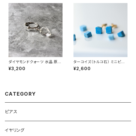
ダイヤモンドクォーツ 水晶 原石
ターコイズ（トルコ石） ミニピア
イヤーカフ 一点もの 鉱物 天然
ス 原石 鉱物 天然石 シンプル
¥3,200
¥2,600
石 ハンドメイド アクセサリー パ
仕事 オフィス 通勤 小さい アク
ワーストーン (No.2881)
セサリー パワーストーン (No.2
378)
CATEGORY
ピアス
イヤリング