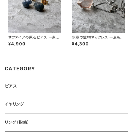
サファイアの原石ピアス 一点も
水晶の鉱物ネックレス 一点もの
の 鉱物 天然石 金属アレルギー
原石 天然石 ハンドメイド アク
¥4,900
¥4,300
対応 ハンドメイド アクセサリー
セサリー パワーストーン (No.2
パワーストーン (No.2871)
884)
CATEGORY
ピアス
イヤリング
リング（指輪）