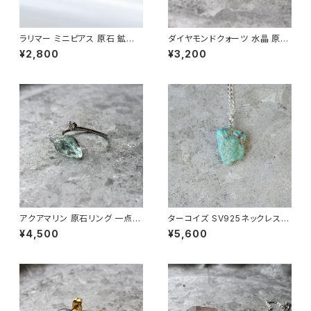
ラリマー ミニピアス 原石 鉱物
ダイヤモンドクォーツ 水晶 原石
天然石 シンプル 仕事 オフィス
イヤーカフ 一点もの 鉱物 天然
¥2,800
¥3,200
通勤 小さい アクセサリー パワ
石 ハンドメイド アクセサリー パ
ーストーン (No.2383)
ワーストーン (No.2881)
アクアマリン 原石リング 一点も
ターコイズ SV925ネックレス
の 指輪 フリーサイズ 鉱物 天然
原石 一点もの 鉱物 天然石 パ
¥4,500
¥5,600
石 ハンドメイド アクセサリー パ
ワーストーン (No.2184)
ワーストーン (No.2867)