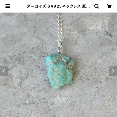
ターコイズ SV925ネックレス 原石
一点もの 鉱物 天然石 パワーストーン
(No.2184) | ジオ - 鉱物・原石のハ
ンドメイド天然石アクセサリー