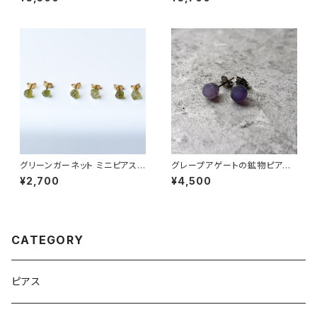
対応 ハンドメイド アクセサリー
ド アクセサリー パワーストーン
パワーストーン (No.2860)
(No.2872)
グリーンガーネット ミニピアス
グレープアゲートの鉱物ピアス
原石 鉱物 天然石 シンプル 仕事
一点もの 原石 天然石 金属アレ
¥2,700
¥4,500
オフィス 通勤 小さい アクセサリ
ルギー対応 ハンドメイド アクセ
ー パワーストーン (No.2372)
サリー パワーストーン (No.28
65)
CATEGORY
ピアス