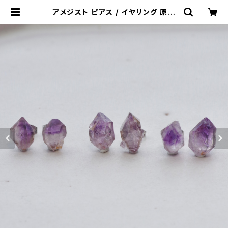
アメジスト ピアス / イヤリング 原石
鉱物 天然石 パワーストーン (No.23
11) | ジオ - 鉱物・原石のハンドメイド
天然石アクセサリー