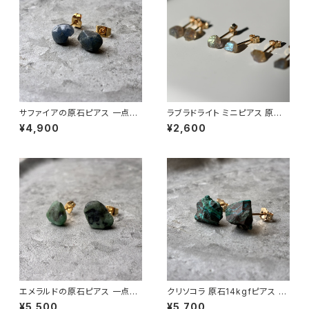
サファイアの原石ピアス 一点も
ラブラドライト ミニピアス 原石
の 鉱物 天然石 金属アレルギー
鉱物 天然石 シンプル 仕事 オフ
¥4,900
¥2,600
対応 ハンドメイド アクセサリー
ィス 通勤 小さい アクセサリー
パワーストーン (No.2871)
パワーストーン (No.2364)
エメラルドの原石ピアス 一点も
クリソコラ 原石14kgfピアス 一
の 鉱物 天然石 金属アレルギー
点もの 鉱物 天然石 ハンドメイ
¥5,500
¥5,700