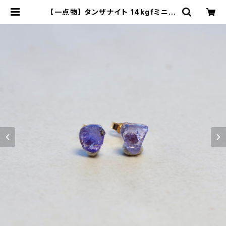
【一点物】 タンザナイト 14kgfミニピ
アス 原石 鉱物 天然石 ハンドメイド
アクセサリー パワーストーン (No.22
62) | ジオ - 鉱物・原石のハンドメイ
ド天然石アクセサリー