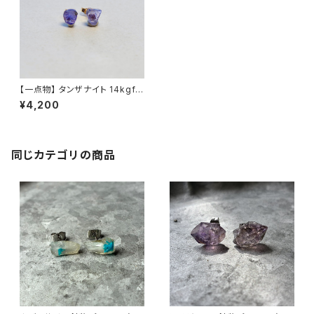
【一点物】 タンザナイト 14kgfミ
ニピアス 原石 鉱物 天然石 ハン
¥4,200
ドメイド アクセサリー パワース
トーン (No.2262)
同じカテゴリの商品