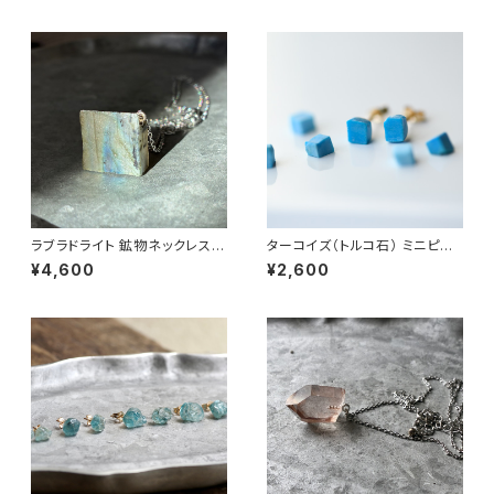
ワーストーン (No.2362)
ラブラドライト 鉱物ネックレス
ターコイズ（トルコ石） ミニピア
一点もの 原石 天然石 ハンドメ
ス 原石 鉱物 天然石 シンプル
¥4,600
¥2,600
イド アクセサリー パワーストー
仕事 オフィス 通勤 小さい アク
ン (No.2829)
セサリー パワーストーン (No.2
378)