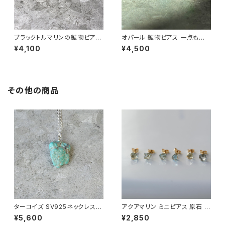
ブラックトルマリンの鉱物ピアス
オパール 鉱物ピアス 一点もの
一点もの 原石 天然石 金属アレ
原石 天然石 金属アレルギー対
¥4,100
¥4,500
ルギー対応 ハンドメイド アクセ
応 ハンドメイド アクセサリー パ
サリー パワーストーン (No.285
ワーストーン (No.2825)
6)
その他の商品
ターコイズ SV925ネックレス
アクアマリン ミニピアス 原石 鉱
原石 一点もの 鉱物 天然石 パ
物 天然石 シンプル 仕事 オフィ
¥5,600
¥2,850
ワーストーン (No.2184)
ス 通勤 小さい アクセサリー パ