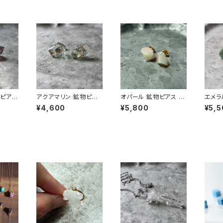
ピアス
アクアマリン 鉱物ピア
オパール 鉱物ピアス 一
エメラ
天然石
ス 一点もの 原石 天然
点もの 原石 天然石 金
一点も
¥4,600
¥5,800
¥5,5
応 ハ
石 金属アレルギー対応
属アレルギー対応 ハン
金属ア
セサリー
ハンドメイド アクセサリ
ドメイド アクセサリー
ンドメ
o.25
ー パワーストーン (No.
パワーストーン (No.28
パワース
2879)
45)
60)