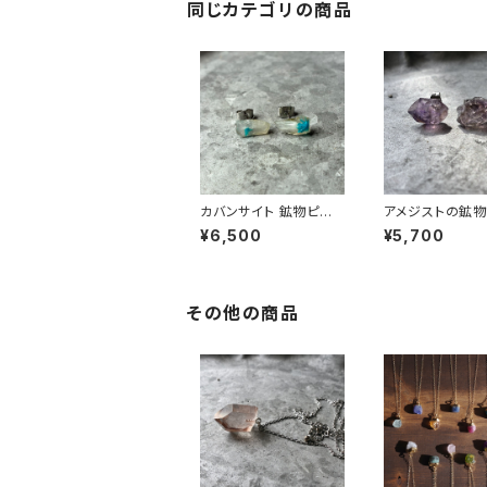
同じカテゴリの商品
カバンサイト 鉱物ピア
アメジストの鉱物
ス 一点もの 原石 天然
一点もの 原石 
¥6,500
¥5,700
石 金属アレルギー対応
金属アレルギー対
ハンドメイド アクセサリ
ンドメイド アク
ー パワーストーン (No.
パワーストーン (N
2847)
68)
その他の商品