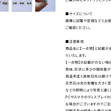
■サイズについて
画像に試着や定規などと比較
ご確認ください。
■注意事項
商品名に【一点物】と記載が
りいたします。
【一点物】の記載がのない場
色味、形状に多少の個体差が
高温多湿と直射日光は避けて
天然石は光の影響を大きく受け
などの照明により写真と違く
PCやスマホのディスプレイ
る場合がございますのでご注
初期不良や間違った商品が届