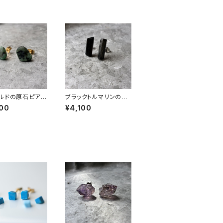
ルドの原石ピアス
ブラックトルマリンの鉱
の 鉱物 天然石
物ピアス 一点もの 原石
00
¥4,100
レルギー対応 ハ
天然石 金属アレルギー
イド アクセサリー
対応 ハンドメイド アク
トーン (No.28
セサリー パワーストー
ン (No.2856)