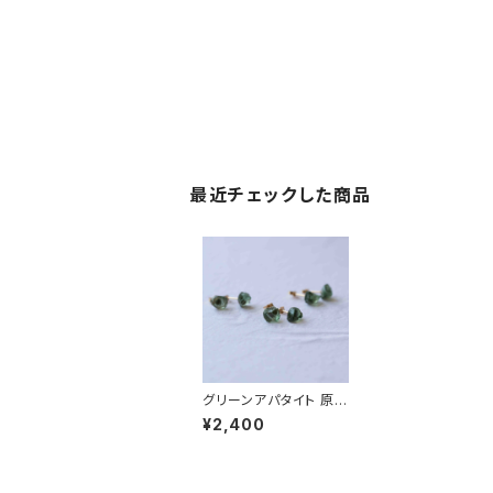
最近チェックした商品
グリーンアパタイト 原石
ピアス / イヤリング ア
¥2,400
レルギー対応 天然石 鉱
物 ハンドメイド アクセ
サリー パワーストーン
(No.2328)