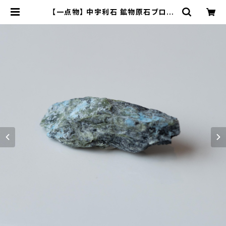
【一点物】 中宇利石 鉱物原石ブロー
チ 天然石 ハンドメイド アクセサリー
パワーストーン (No.2340) | ジオ -
鉱物・原石のハンドメイド天然石アク
セサリー