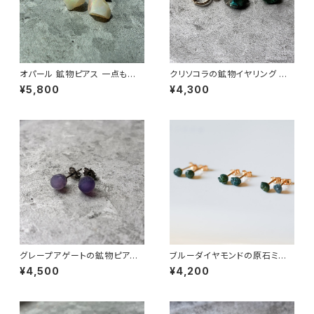
オパール 鉱物ピアス 一点もの
クリソコラの鉱物イヤリング 一
原石 天然石 金属アレルギー対
点もの 原石 天然石 ハンドメイ
¥5,800
¥4,300
応 ハンドメイド アクセサリー パ
ド アクセサリー パワーストーン
ワーストーン (No.2845)
(No.2864)
グレープアゲートの鉱物ピアス
ブルーダイヤモンドの原石ミニ
一点もの 原石 天然石 金属アレ
ピアス 天然石 鉱物 ダイアモン
¥4,500
¥4,200
ルギー対応 ハンドメイド アクセ
ド (No.2690)
サリー パワーストーン (No.28
65)