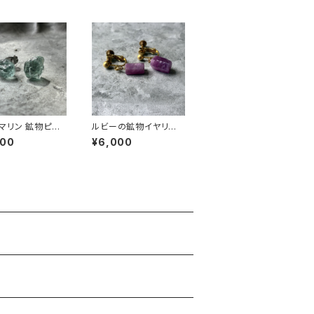
マリン 鉱物ピア
ルビーの鉱物イヤリン
点もの 原石 天然
グ 一点もの 原石 天然
600
¥6,000
属アレルギー対応
石 ハンドメイド アクセ
メイド アクセサリ
サリー パワーストーン
ーストーン (No.
(No.2857)