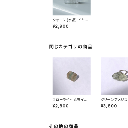
クォーツ (水晶) イヤー
カフ 原石 鉱物 天然石
¥2,900
ハンドメイド アクセサリ
ー パワーストーン (No.
2338)
同じカテゴリの商品
フローライト 原石イヤ
グリーンアメジス
ーカフ 一点もの 鉱物
物イヤーカフ 一
¥2,800
¥3,800
天然石 ハンドメイド ア
原石 天然石 ハ
クセサリー パワースト
ド アクセサリー 
ーン (No.2708)
ストーン (No.27
その他の商品