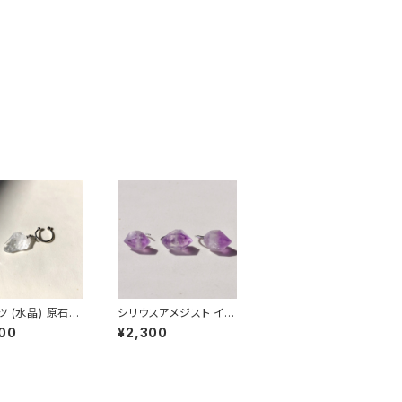
ツ (水晶) 原石イ
シリウスアメジスト イヤ
フ 一点もの 鉱物
ーカフ 原石 鉱物 天然
00
¥2,300
 ハンドメイド ア
石 パワーストーン (No.
リー パワースト
2310)
No.2913)