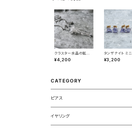
クラスター水晶の鉱物
タンザナイト ミ
ネックレス 一点もの 原
/ イヤリング 原
¥4,200
¥3,200
石 天然石 ハンドメイド
天然石 アレルギ
アクセサリー パワースト
パワーストーン (N
ーン (No.2883)
74)
CATEGORY
ピアス
イヤリング