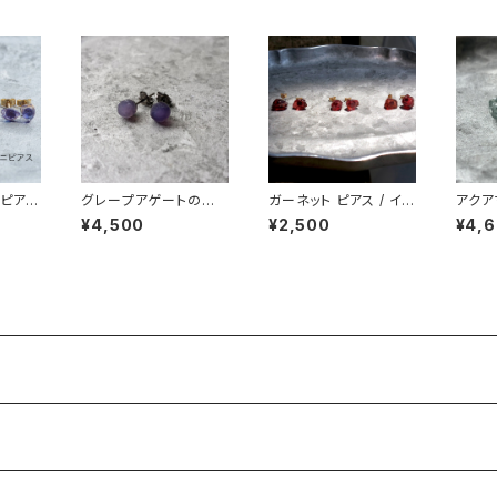
ニピアス
グレープアゲートの鉱
ガーネット ピアス / イヤ
アクア
石 鉱物
物ピアス 一点もの 原石
リング アレルギー対応
ス 一
¥4,500
¥2,500
¥4,
ー対応
天然石 金属アレルギー
原石 鉱物 天然石 パワ
石 金
o.21
対応 ハンドメイド アク
ーストーン (No.2128)
ハンド
セサリー パワーストー
ー パワ
ン (No.2865)
2557)