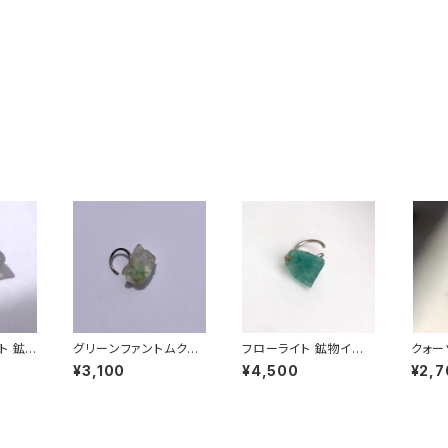
ト 鉱
グリーンファントムクォ
フローライト 鉱物イヤ
クォー
点もの
ーツ 原石イヤーカフ 一
ーカフ 一点もの 原石
ヤーカ
¥3,100
¥4,500
¥2,7
ンドメイ
点もの 鉱物 天然石 ハ
天然石 ハンドメイド ア
天然石
パワー
ンドメイド アクセサリー
クセサリー パワースト
クセサ
48)
パワーストーン (No.26
ーン (No.2594)
ーン (
20)