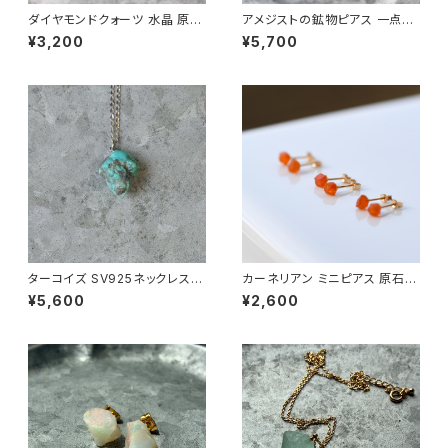
ダイヤモンドクォーツ 水晶 原石
アメジストの鉱物ピアス 一点も
イヤーカフ 一点もの 鉱物 天然
の 原石 天然石 金属アレルギー
¥3,200
¥5,700
石 ハンドメイド アクセサリー パ
対応 ハンドメイド アクセサリー
ワーストーン (No.2881)
パワーストーン (No.2568)
ターコイズ SV925ネックレス
カーネリアン ミニピアス 原石
鉱物 一点もの 原石 天然石 パ
鉱物 天然石 シンプル 仕事 オフ
¥5,600
¥2,600
ワーストーン (No.2186)
ィス 通勤 小さい アクセサリー
パワーストーン (No.2637)