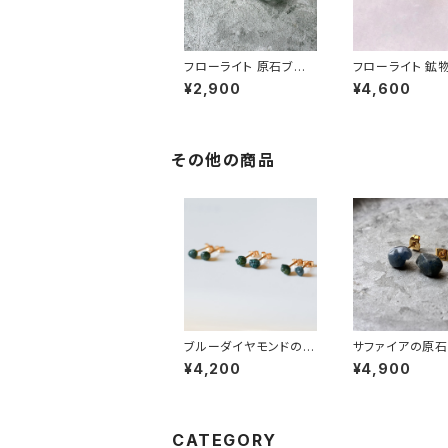
フローライト 原石ブロ
フローライト 鉱
ーチ 一点もの 鉱物 天
ーチ 一点もの 原
¥2,900
¥4,600
然石 ハンドメイド アク
然石 ハンドメイド
セサリー パワーストー
セサリー パワー
ン (No.2838)
ン (No.2662)
その他の商品
ブルーダイヤモンドの原
サファイアの原石
石ミニピアス 天然石 鉱
一点もの 鉱物 
¥4,200
¥4,900
物 ダイアモンド (No.2
金属アレルギー対
690)
ンドメイド アク
パワーストーン (N
71)
CATEGORY