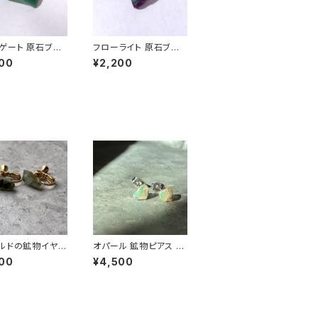
ゲート 原石ブロ
フローライト 原石ブロ
一点もの 鉱物 天
ーチ 一点もの 鉱物 天
00
¥2,200
ハンドメイド アク
然石 ハンドメイド アク
ー パワーストー
セサリー パワーストー
.2724)
ン (No.2654)
ルドの鉱物イヤリ
オパール 鉱物ピアス 一
一点もの 原石 天
点もの 原石 天然石 金
00
¥4,500
ハンドメイド アク
属アレルギー対応 ハン
ー パワーストー
ドメイド アクセサリー
.2861)
パワーストーン (No.28
25)