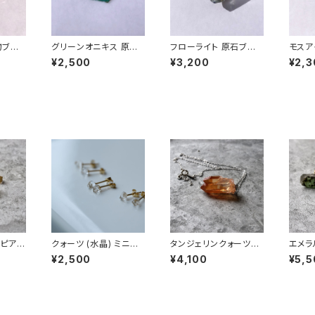
物ブロ
グリーンオニキス 原石
フローライト 原石ブロ
モスア
石 天
ブローチ 一点もの 鉱物
ーチ 一点もの 鉱物 天
ーチ 
¥2,500
¥3,200
¥2,3
 アク
天然石 ハンドメイド ア
然石 ハンドメイド アク
然石 
ストー
クセサリー パワースト
セサリー パワーストー
セサリ
ーン (No.2721)
ン (No.2735)
ン (No
ピアス
クォーツ (水晶) ミニピ
タンジェリンクォーツの
エメラ
天然石
アス 原石 鉱物 天然石
原石ネックレス 一点も
ング 
¥2,500
¥4,100
¥5,5
応 ハ
シンプル 仕事 オフィス
の 鉱物 天然石 ハンド
然石 
セサリー
通勤 小さい アクセサリ
メイド アクセサリー パ
セサリ
o.28
ー パワーストーン (No.
ワーストーン (No.288
ン (No
2354)
5)