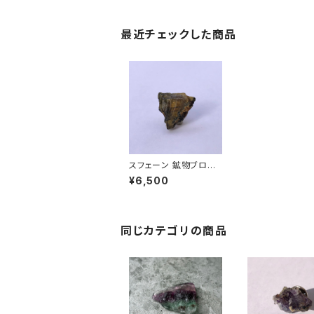
最近チェックした商品
スフェーン 鉱物ブロー
チ 一点もの 原石 天然
¥6,500
石 ハンドメイド アクセ
サリー パワーストーン
(No.2722)
同じカテゴリの商品