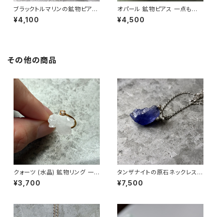
ブラックトルマリンの鉱物ピアス
オパール 鉱物ピアス 一点もの
一点もの 原石 天然石 金属アレ
原石 天然石 金属アレルギー対
¥4,100
¥4,500
ルギー対応 ハンドメイド アクセ
応 ハンドメイド アクセサリー パ
サリー パワーストーン (No.285
ワーストーン (No.2825)
6)
その他の商品
クォーツ (水晶) 鉱物リング 一
タンザナイトの原石ネックレス
点もの 指輪 フリーサイズ 原石
一点もの 鉱物 天然石 ハンドメ
¥3,700
¥7,500
天然石 ハンドメイド アクセサリ
イド アクセサリー パワーストー
ー パワーストーン (No.2846)
ン (No.2855)