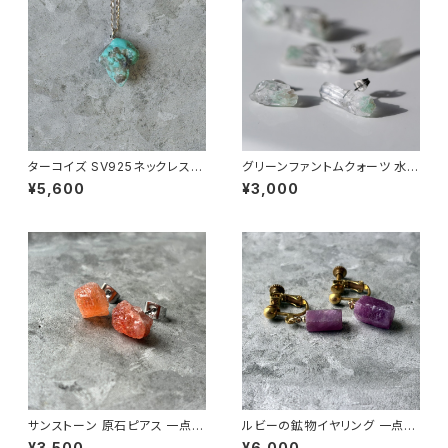
ターコイズ SV925ネックレス
グリーンファントムクォーツ 水晶
鉱物 一点もの 原石 天然石 パ
ピアス 原石 鉱物 天然石 アレル
¥5,600
¥3,000
ワーストーン (No.2186)
ギー対応 ハンドメイド アクセサ
リー パワーストーン (No.233
7)
サンストーン 原石ピアス 一点も
ルビーの鉱物イヤリング 一点も
の 鉱物 天然石 金属アレルギー
の 原石 天然石 ハンドメイド ア
¥3,500
¥6,000